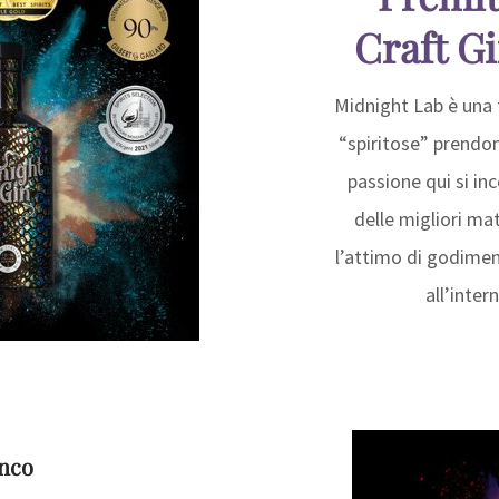
Craft Gi
Midnight Lab è una f
“spiritose” prendon
passione qui si in
delle migliori ma
l’attimo di godimen
all’inter
nco