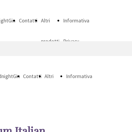
ightGin
Contatti
Altri
Informativa
prodotti
Privacy
dnightGin
Contatti
Altri
Informativa
prodotti
Privacy
m Italian